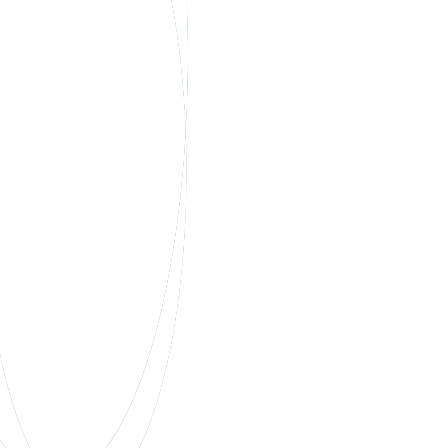
Offres par Convention
Collective Nationale
(CCN)
Entreprise CCN Prév. Santé
Prévention & Sécurité
Des solutions adaptées pour garantir la santé et
la sécurité de vos employés.
Entreprise CCN Prév. Santé
Propreté
Une offre conçue pour répondre aux spécificités
du secteur de la propreté.
Entreprise Métallurgie